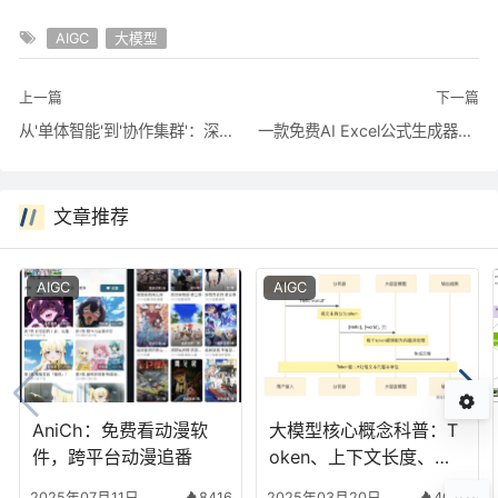
AIGC
大模型
上一篇
下一篇
从'单体智能'到'协作集群'：深度解析 Kimi K2.6 如何引领 AI 生产力范式变革
一款免费AI Excel公式生成器-FormulaEase
文章推荐
AIGC
AIGC
AniCh：免费看动漫软
大模型核心概念科普：T
件，跨平台动漫追番
oken、上下文长度、最
大输出，一次讲透
2025年07月11日
8416
2025年03月20日
4022