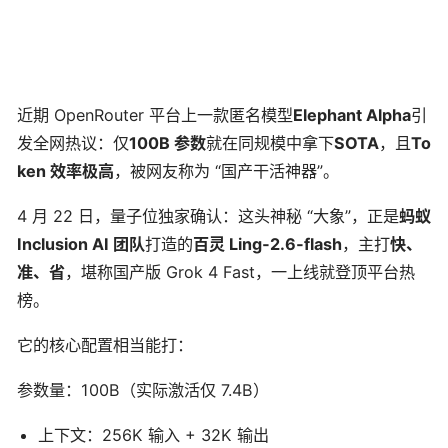
近期 OpenRouter 平台上一款匿名模型
Elephant Alpha
引
发全网热议：仅
100B 参数
就在同规模中拿下
SOTA
，且
To
ken 效率极高
，被网友称为 “国产干活神器”。
4 月 22 日，量子位独家确认：这头神秘 “大象”，正是
蚂蚁
Inclusion AI 团队
打造的
百灵 Ling‑2.6‑flash
，主打
快、
准、省
，堪称国产版 Grok 4 Fast，一上线就登顶平台热
榜。
它的核心配置相当能打：
参数量：100B（实际激活仅 7.4B）
上下文：256K 输入 + 32K 输出