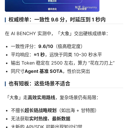
权威榜单：一致性 9.6 分，时延压到 1 秒内
在 AI BENCHY 实测中，「大象」交出硬核成绩单：
一致性评分：
9.6/10
（极高稳定度）
平均响应：
≈1 秒
，远快于同类 10–30 秒水平
输出 Token 稳定在 2500 左右，算力 “花在刀刃上”
同尺寸
Agent 基准 SOTA
，性价比突出
也有短板：这些场景不适合
「大象」走
高效实用路线
，复杂场景仍有局限：
不擅长
超长链战略规划
（如出海 + 甘特图）
无法获取
实时热搜、最新数据
太新的 API/SDK 可能出现知识幻觉