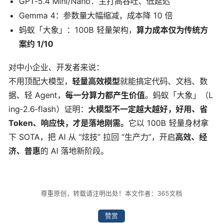
GPT‑5.4 Mini/Nano：主打高吞吐、低延迟
Gemma 4：参数量大幅缩减，成本降 10 倍
蚂蚁「大象」：100B 轻量架构，
算力成本仅为传统方
案约 1/10
对中小企业、开发者来说：
不用顶配大模型，
轻量高效模型
就能搞定代码、文档、数
据、轻 Agent，
每一分算力都产生价值
。蚂蚁「大象」（L
ing‑2.6‑flash）证明：
大模型不一定越大越好，好用、省
Token、响应快，才是落地刚需。
它以 100B 轻量身材拿
下 SOTA，把 AI 从 “炫技” 拉回 “生产力”，开启
高效、经
济、普惠
的 AI 落地新阶段。
尊重原创，转载请注明出处！本文作者：365文档
赞赏