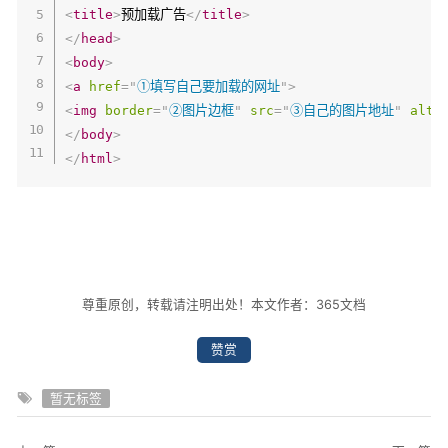
<
title
>
预加载广告
</
title
>
</
head
>
<
body
>
<
a
href
=
"
①填写自己要加载的网址
"
>
<
img
border
=
"
②图片边框
"
src
=
"
③自己的图片地址
"
alt
=
</
body
>
</
html
>
尊重原创，转载请注明出处！本文作者：365文档
赞赏
暂无标签