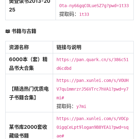
樊登读书2013-20
Ota-ny66gqCOLueSZ7g?pwd=1t33
25
提取码：
1t33
📖
书籍与古籍
资源名称
链接与说明
6000本（套）精
https://pan.quark.cn/s/386c51
品书大合集
d6cdbd
https://pan.xunlei.com/s/VOUH
【精选热门优质电
V7qu1mmrzrJ56VTrc7hVA1?pwd=y7
子书籍合集】
mi#
提取码：
y7mi
https://pan.xunlei.com/s/VOCp
某书库2000套收
0igqCeLpt9logan9B8YEA1?pwd=sq
藏级书籍
ae#