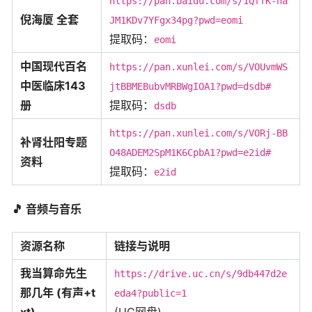
https://pan.baidu.com/s/1QffK-ha
倪海厦 全套
JM1KDv7YFgx34pg?pwd=eomi
提取码：
eomi
中国现代百名
https://pan.xunlei.com/s/VOUvmWS
中医临床143
jtBBMEBubvMRBWgIOA1?pwd=dsdb#
册
提取码：
dsdb
https://pan.xunlei.com/s/VORj-BB
补肾壮阳专题
O48ADEM2SpM1K6CpbA1?pwd=e2id#
资料
提取码：
e2id
🎵
音频与音乐
资源名称
链接与说明
我当算命先生
https://drive.uc.cn/s/9db447d2e
那几年 (有声+t
eda4?public=1
xt)
(UC网盘)