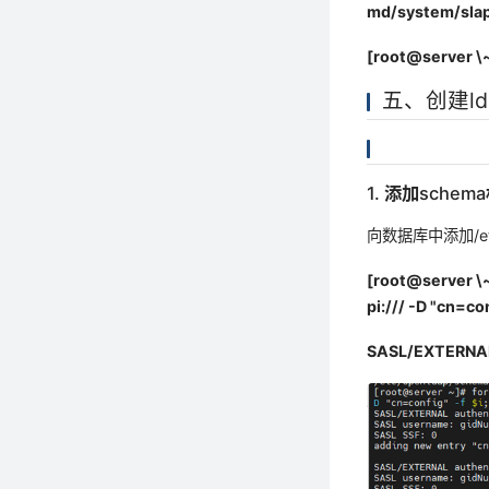
md/system/slap
[root@server \~
五、创建ld
1. 添加schem
向数据库中添加/etc
[root@server \~
pi:/// -D "cn=co
SASL/EXTERNAL