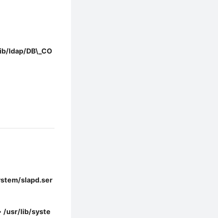
lib/ldap/DB\_CO
ystem/slapd.ser
 /usr/lib/syste