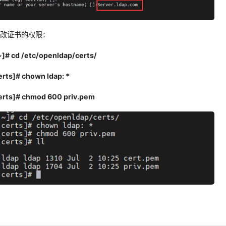
修改证书的权限：
]# cd /etc/openldap/certs/
rts]# chown ldap: *
erts]# chmod 600 priv.pem