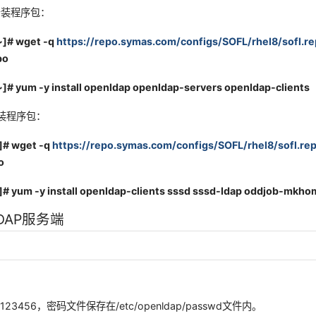
端安装程序包：
~]# wget -q
https://repo.symas.com/configs/SOFL/rhel8/sofl.r
po
]# yum -y install openldap openldap-servers openldap-clients
安装程序包：
~]# wget -q
https://repo.symas.com/configs/SOFL/rhel8/sofl.re
o
]# yum -y install openldap-clients sssd sssd-ldap oddjob-mkho
DAP服务端
件
3456，密码文件保存在/etc/openldap/passwd文件内。