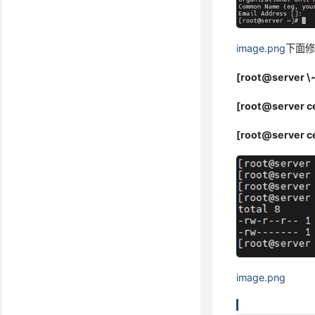
image.png
下面
[root@server \~
[root@server ce
[root@server c
image.png