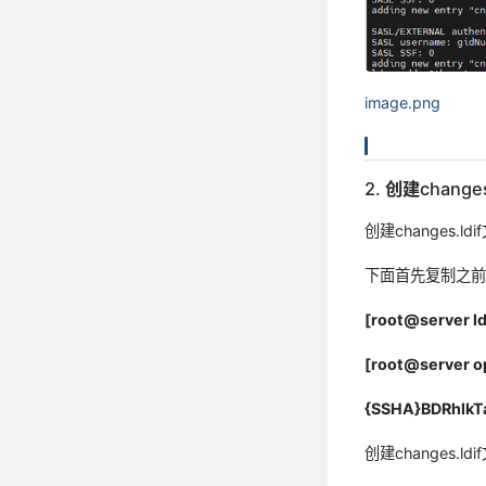
image.png
2. 创建change
创建changes
下面首先复制之
[root@server ld
[root@server o
{SSHA}BDRhlk
创建changes.