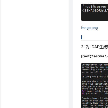
image.png
2. 为LDAP生
[root@server \