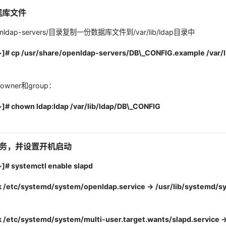
据库文件
openldap-servers/目录复制一份数据库文件到/var/lib/ldap目录中
~]# cp /usr/share/openldap-servers/DB\_CONFIG.example /var/
ner和group：
]# chown ldap:ldap /var/lib/ldap/DB\_CONFIG
pd服务，并设置开机启动
]# systemctl enable slapd
k /etc/systemd/system/openldap.service → /usr/lib/systemd/s
 /etc/systemd/system/multi-user.target.wants/slapd.service →