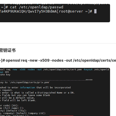
成密钥证书
~]# openssl req -new -x509 -nodes -out /etc/openldap/certs/c