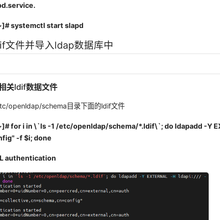
d.service.
]# systemctl start slapd
if文件并导入ldap数据库中
a相关ldif数据文件
/openldap/schema目录下面的ldif文件
]# for i in \`ls -1 /etc/openldap/schema/*.ldif\`; do ldapadd -Y
nfig" -f $i; done
 authentication