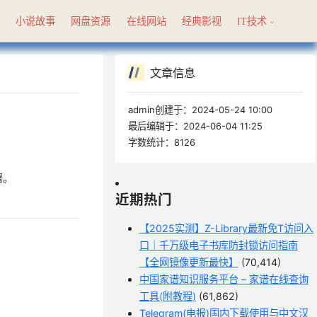
具
小说故事
网盘资源
在线网站
经典影视
IT技术
文章信息
admin创建于：
2024-05-24 10:00
最后编辑于：
2024-06-04 11:25
字数统计：
8126
署。
近期热门
【2025实测】Z-Library最新免T访问入
口｜千万级电子书库防封锁访问指南
【全网镜像更新最快】
(70,414)
中国家谱知识服务平台 – 家谱在线查询
工具(附教程)
(61,862)
Telegram(电报)国内下载使用与中文汉