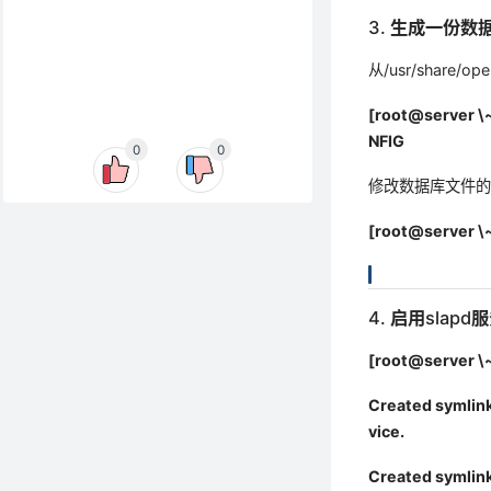
3. 生成一份数
从/usr/share/
[root@server \
NFIG
0
0
修改数据库文件的ow
[root@server \~
4. 启用sla
[root@server \~
Created symlin
vice.
Created symlink