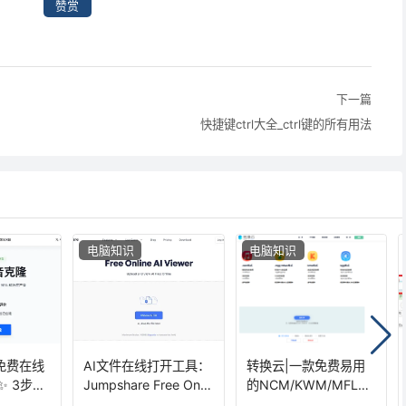
赞赏
下一篇
快捷键ctrl大全_ctrl键的所有用法
电脑知识
电脑知识
e｜免费在线
AI文件在线打开工具：
转换云|一款免费易用
✨ 3步生
Jumpshare Free Onlin
的NCM/KWM/MFLA
音
e AI Viewer轻松在线
C转MP3在线转换器