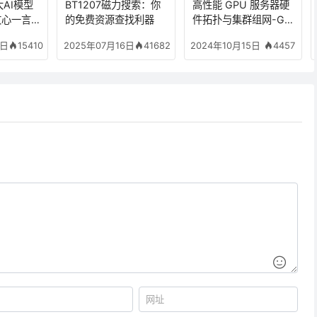
大AI模型
BT1207磁力搜索：你
高性能 GPU 服务器硬
心一言/
的免费资源查找利器
件拓扑与集群组网-GP
塔/DeepS
U 进阶笔记
15410
41682
4457
8日
2025年07月16日
2024年10月15日
析