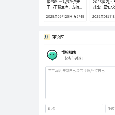
读书派|一站式免费电
2025国内六
子书下载宝库，支持多
对比：豆包/文
格式
千问/Kimi/秘
5745
2025年09月25日
2025年08月1
eek功能全解
评论区
恨相知晚
一起参与讨论！