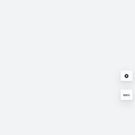
大模型训练/推理该如
何选择GPU显卡
5652
2024年10月10日
100%