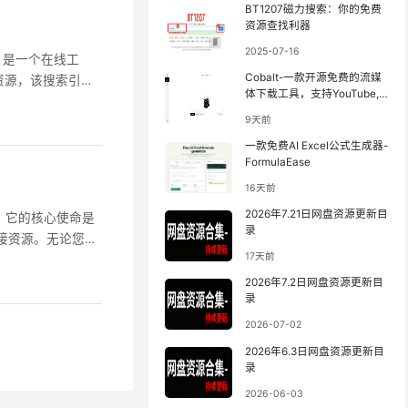
BT1207磁力搜索：你的免费
资源查找利器
2025-07-16
Cobalt-一款开源免费的流媒
资源，该搜索引擎
体下载工具，支持YouTube,
...
小红书等
9天前
一款免费AI Excel公式生成器-
FormulaEase
16天前
2026年7.21日网盘资源更新目
擎。它的核心使命是
录
接资源。无论您是
17天前
BT1207 都
技术，实时抓取并
2026年7.2日网盘资源更新目
录
，确保您总能获取
2026-07-02
2026年6.3日网盘资源更新目
录
2026-06-03