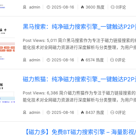
公平的P2P资源获取通道。其核心优势在于优化搜索效率，
admin
2025-08-16
3600 热度
0评论
位所需内容，实现无门槛的资源共享体验。 使用教程 bt1207
教程) 官网地址：https://skrbtpc.top/ 磁力熊猫：纯净磁
黑马搜索：纯净磁力搜索引擎_一键触达P2P
Post Views: 5,011 简介黑马搜索作为专注于磁力链接搜
能化技术对全网磁力资源进行深度解析与分类整理，为用户
的P2P资源获取通道。其核心优势在于优化搜索效率，确保
admin
2025-08-16
6574 热度
0评论
需内容，实现无门槛的资源共享体验。 使用教程 BT1207
资源发现利器 官网地址：https://heimaso.com/ 磁力
_一键
磁力熊猫：纯净磁力搜索引擎_一键触达P2P
Post Views: 6,386 简介磁力熊猫作为专注于磁力链接
能化技术对全网磁力资源进行深度解析与分类整理，为用户
的P2P资源获取通道。其核心优势在于优化搜索效率，确保
admin
2025-08-16
8437 热度
0评论
需内容，实现无门槛的资源共享体验。 使用教程 bt1207_bt
程) 官网地址：https://xiongmaosc.top/ 磁力多：bt磁力
【磁力多】免费BT磁力搜索引擎 – 海量影视/