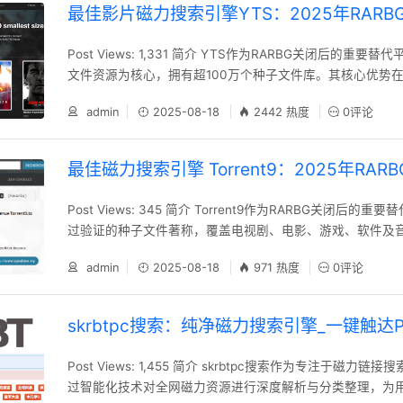
最佳影片磁力搜索引擎YTS：2025年RARB
Post Views: 1,331 简介 YTS作为RARBG关闭后的重
文件资源为核心，拥有超100万个种子文件库。其核心优势
小体积的视频文件，显著节省带宽与存储空间，尤其适合追
admin
2025-08-18
2442 热度
0评论
户。平台界面设计简洁，内置非版权电影库与快速搜索功能
影片或电视剧资源。每个视频标题均标注IMDb评分并附字幕
D、4K等多种画质选择，且库
最佳磁力搜索引擎 Torrent9：2025年RAR
Post Views: 345 简介 Torrent9作为RARBG关闭后的
过验证的种子文件著称，覆盖电视剧、电影、游戏、软件及
尽管该网站因版权问题在印度、沙特阿拉伯、丹麦、葡萄牙
admin
2025-08-18
971 热度
0评论
地区遭遇封锁，用户仍可通过代理工具切换IP地址实现访问
是，下载未经授权的内容可能涉及法律风险，建议优先选择合
位：RARBG替代网站，专注
skrbtpc搜索：纯净磁力搜索引擎_一键触达
Post Views: 1,455 简介 skrbtpc搜索作为专注于磁力
过智能化技术对全网磁力资源进行深度解析与分类整理，为