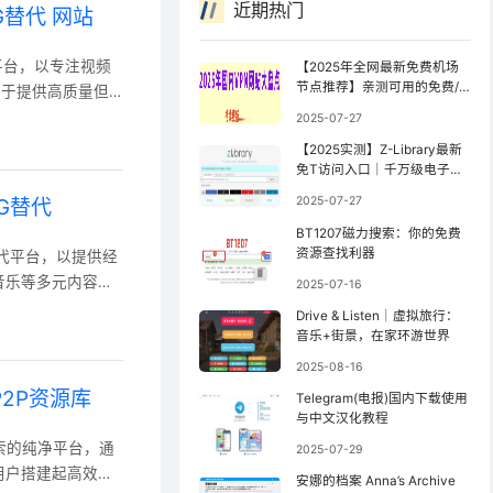
近期热门
G替代 网站
要替代平台，以专注视频
【2025年全网最新免费机场
节点推荐】亲测可用的免费/
在于提供高质量但
公益机场（持续更新）
求高效下载的用
2025-07-27
，用户可轻松检索
【2025实测】Z-Library最新
链接，支持3D、H
免T访问入口｜千万级电子书
库防封锁访问指南【全网镜像
2025-07-27
BG替代
更新最快】
BT1207磁力搜索：你的免费
资源查找利器
重要替代平台，以提供经
音乐等多元内容。
2025-07-16
、摩洛哥、英国等
Drive & Listen｜虚拟旅行：
。需特别注意的
音乐+街景，在家环游世界
法资源。 平台定
2025-08-16
P2P资源库
Telegram(电报)国内下载使用
与中文汉化教程
链接搜索的纯净平台，通
2025-07-29
用户搭建起高效、
安娜的档案 Anna’s Archive