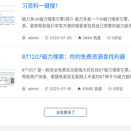
习资料一键搜！
磁力多(bt磁力搜索引擎)简介 磁力多是一个bt磁力搜索引擎，是一个在线工
具，能够帮助我们非常方便的搜索查找到自己想要的磁力链
为我们提供各种电视、电影、音乐、软件、小说、学习资料.......
admin
2025-07-26
5844 热度
0评论
BT1207磁力搜索：你的免费资源查找利器
BT1207 是一款完全免费且功能强大的在线BT磁力搜索引
帮助用户快速、便捷地发现互联网上丰富的BT种子与磁力链
在寻找热门的影视大片、实用的软件工具、还是珍贵的电子书籍，
admin
2025-07-16
41680 热度
0评论
能为您提供高效的搜索服务。网站持续通过先进的DHT网络
更新全球范围内的BT种子信息，并智能生成对应的磁力链接
到最新鲜、最全面的资源索引。
没有更多了