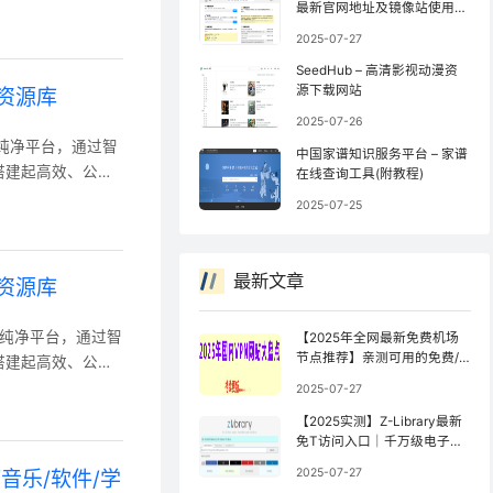
确保用户能快速定
最新官网地址及镜像站使用方
法
_bt磁力搜索器(含
2025-07-27
力搜索引
SeedHub – 高清影视动漫资
源下载网站
资源库
2025-07-26
索的纯净平台，通过智
中国家谱知识服务平台 – 家谱
搭建起高效、公平
在线查询工具(附教程)
用户能快速定位所
2025-07-25
磁力搜索：你的免费
熊猫：纯净磁力搜索引擎
最新文章
资源库
搜索的纯净平台，通过智
【2025年全网最新免费机场
节点推荐】亲测可用的免费/
搭建起高效、公平
公益机场（持续更新）
用户能快速定位所
2025-07-27
磁力搜索器(含教
【2025实测】Z-Library最新
搜索引擎(含教
免T访问入口｜千万级电子书
库防封锁访问指南【全网镜像
2025-07-27
音乐/软件/学
更新最快】