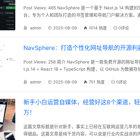
Post Views: 465 NavSphere 是一个基于 Next.js 14
台，专为个人和团队打造的书签管理和导航门户解决方案。通过 G
数据存储后端，提供安全、可靠的导航数据管理体验。 第一步
admin
2025-08-09
1014 热度
0评论
自己的github仓库 导航站管理系统的代码托管在 GitHub 
NavSphere：打造个性化网址导航的开源利
Post Views: 258 简介 NavSphere 是一款免费开源的网
t.js 14 + React 18 + TypeScript 构建，以 GitHub
可靠的网址管理解决方案。 cloudflare上部署NavSpher
admin
2025-08-09
751 热度
0评论
核心功能 现代技术栈：采用 Next.js 14、React 18、TypeScri
新手小白运营自媒体，经营好这8个渠道，
万！
这篇文章标题是针对新手，事实上已经在互联网运营几年的
得细品。这篇文章是纯干货内容，可以说是行业内实战派的内幕。 互