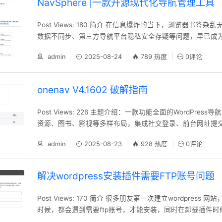
NavSphere |一款开源现代化导航管理工具
Post Views: 180 简介 在信息爆炸的当下，浏览器书签
数据不同步、第三方导航平台隐私安全存疑等问题，早已成
的 “绊脚石”。而今天要为大家推荐的「NavSphere」——
admin
2025-08-24
789 热度
0评论
化导航管理平台，恰好以 “GitHub 为核” 的创新思路，为
式解决方案。 2025 年 8 月 1 日，「NavSphere」的最
onenav V4.1602 破解指南
Post Views: 226 主题介绍：一款功能全面的WordPres
资源、图书、影视等多样布局，集成社交登录、前台网址提
能，是搭建个人导航站的优质选择。官网地址：https://www.io
admin
2025-08-23
928 热度
0评论
步：搭建授权接口 1、新建网站，网站绑定域名 auth.iotheme.
ess伪静态和ssl证书（用任意域名的证书就行，必须要
解决wordpress安装插件需要FTP账号问题
Post Views: 170 简介 很多朋友第一次建立wordpress
时候，都会遇到需要ftp账号，才能安装，同时在卸载插件时候
以下操作可以轻松解决这个问题 1、进入网站根目录 2、编辑wp-c