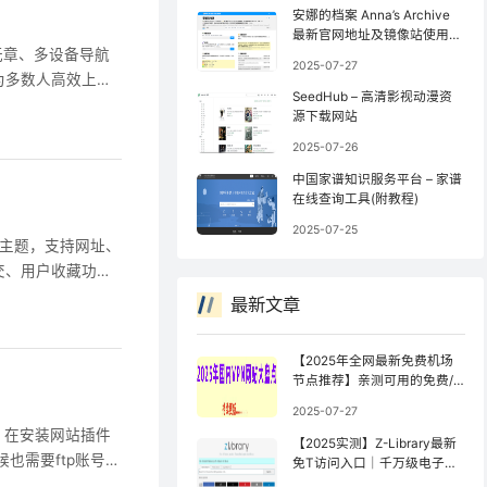
安娜的档案 Anna’s Archive
最新官网地址及镜像站使用方
杂乱无章、多设备导航
法
2025-07-27
为多数人高效上网
SeedHub – 高清影视动漫资
 这款免费开源的现代
源下载网站
这些痛点提供了一站
2025-07-26
中国家谱知识服务平台 – 家谱
在线查询工具(附教程)
2025-07-25
s导航主题，支持网址、
交、用户收藏功
theme.cn 第一
最新文章
cn 设置WordPr
【2025年全网最新免费机场
节点推荐】亲测可用的免费/
公益机场（持续更新）
2025-07-27
 网站，在安装网站插件
【2025实测】Z-Library最新
也需要ftp账号
免T访问入口｜千万级电子书
库防封锁访问指南【全网镜像
onfig.php 文