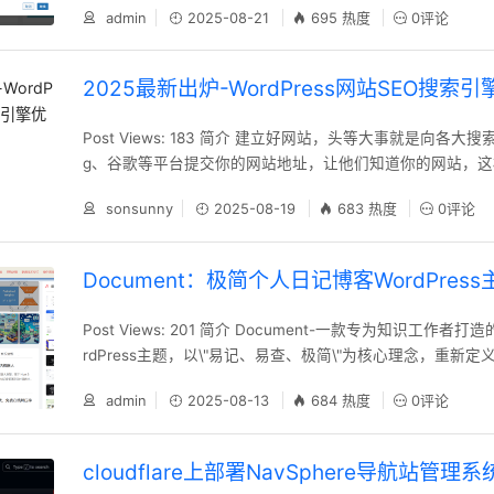
admin
2025-08-21
695 热度
0评论
件,在文件末尾添加 \"define(\'FS_METHOD\', \'direct\')
件就不会再提示有ftp登录的提示了。
2025最新出炉-WordPress网站SEO搜索
Post Views: 183 简介 建立好网站，头等大事就是向各大搜
g、谷歌等平台提交你的网站地址，让他们知道你的网站，
索引擎搜索到你的网址，并知道你的网站。 注册登录搜索引
sonsunny
2025-08-19
683 热度
0评论
擎平台 1.百度站长平台：https://ziyuan.baidu.com/ 2.必应
www.bing.com/webmasters/home
Document：极简个人日记博客WordPress
Post Views: 201 简介 Document-一款专为知识工作者
rdPress主题，以\"易记、易查、极简\"为核心理念，重新
用体验 功能特性 智能目录系统：文章架构自动解析，支持
admin
2025-08-13
684 热度
0评论
生成 双模阅读体验：内置日间/夜间模式切换，适配不同阅读
制：提供6种预设主题色，支持自定义配色方案 模块化布局
档页、全宽页等8
cloudflare上部署NavSphere导航站管理