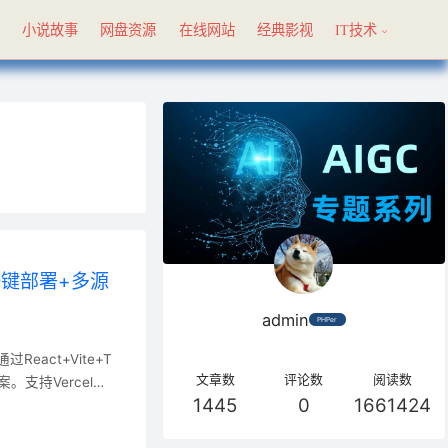
具
小说故事
网盘资源
在线网站
经典影视
IT技术
V一键部署+多源
admin
PHPer
通过React+Vite+T
文章数
评论数
阅读数
。支持Vercel云
1445
0
1661424
观影记录等核心功
 Vercel一键部