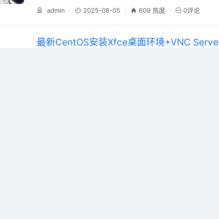
有人在不断找项目，有人在不断用项目来验证方法。运营任何项....
admin
2025-08-05
609 热度
0评论
最新CentOS安装Xfce桌面环境+VNC Serv
xfce是一个相对占用资源较少的桌面环境，VNC Server
低的远程桌面控制方案。 1、CentOS安装Xfce桌面环境 连
输入 yum -y groups i........
admin
2025-08-04
457 热度
0评论
OneNav一为导航主题网址采集 简数采集器
量采集网址
想要快速的把网站的内容填充起来，我们可以使用采集工具
站的网址数据采集过来。我这里给大家介绍的是使用简数进
是因为它是可视化操作，比较简单易用。 1、注册简数的账号：htt...
admin
2025-07-28
497 热度
0评论