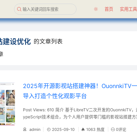
首页
实用工
站建设优化
的文章列表
章
2025年开源影视站搭建神器！OuonnkiT
导入打造个性化观影平台
Post Views: 610 简介 基于LibreTV二次开发的OuonnkiTV，
ypeScript技术组合，为个人用户提供零门槛的影视站搭建方案
部署与本地化部署双模式，集成多源视频导入、智能搜索、
admin
2025-09-10
1063 热度
0评论
能，重新定义DIY影视平台的构建标准。 功能特性 ‌极速部署体系‌