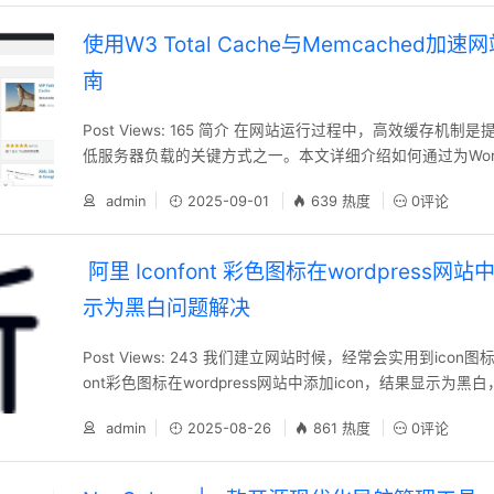
署：3分钟完成云端影视站搭建 本地化部署：Doc
使用W3 Total Cache与Memcached加
南
Post Views: 165 简介 在网站运行过程中，高效缓存机
低服务器负载的关键方式之一。本文详细介绍如何通过为Word
并配置W3 Total Cache缓存插件，并结合Memcached
admin
2025-09-01
639 热度
0评论
面、数据库及对象缓存的多级加速。按照以下步骤操作，您
站的响应性能与用户体验。 使用步骤 第一步：安装并启用W3 Tot
阿里 Iconfont 彩色图标在wordpress网站
示为黑白问题解决
Post Views: 243 我们建立网站时候，经常会实用到icon图
ont彩色图标在wordpress网站中添加icon，结果显示为
低。 这是什么原因呢？ 通常是因为未正确引入彩色图标文
admin
2025-08-26
861 热度
0评论
及解决步骤 Fontclass模式不支持彩色图标，我们需使用Sym
件。 解决步骤 1、下载Symbol模式文件‌在阿里Iconfon