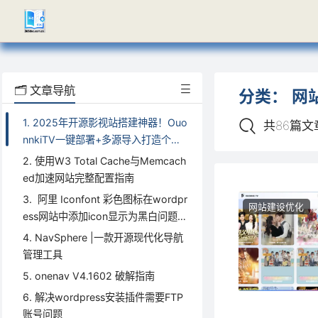
网站建设和优化方向技术文章
🗂️ 文章导航
分类：
网
1. 2025年开源影视站搭建神器！Ouo
共86篇文
nnkiTV一键部署+多源导入打造个性
化观影平台
2. 使用W3 Total Cache与Memcach
ed加速网站完整配置指南
3. 阿里 Iconfont 彩色图标在wordpr
网站建设优化
ess网站中添加icon显示为黑白问题解
决
4. NavSphere |一款开源现代化导航
管理工具
5. onenav V4.1602 破解指南
6. 解决wordpress安装插件需要FTP
账号问题