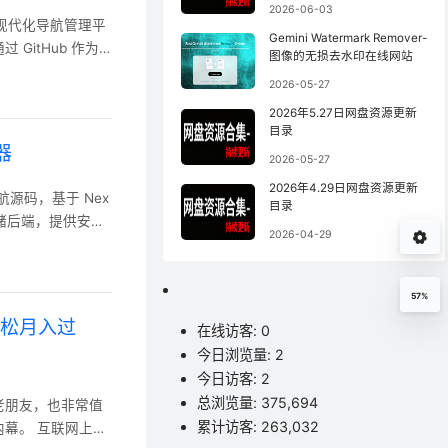
2026-06-03
 构建的现代化导航管理平
Gemini Watermark Remover-
itHub 作为
图像的无损去水印在线网站
：把源码fork到
2026-05-27
上，地址是
2026年5.27日网盘资源更新
目录
器
2026-05-27
2026年4.29日网盘资源更新
址导航源码，基于 Nex
目录
 为数据存储后端，提供安全
2026-04-29
e导航站管理系统指南
pt 和 Ta
57%
轻松月入过
在线访客:
0
今日浏览量:
2
今日访客:
2
总浏览量:
375,694
老朋友，也非常值
累计访客:
263,032
联网上，