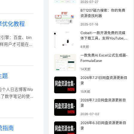
2025-07-27
更新最快】
;\" 再次安装或者卸载插
BT1207磁力搜索：你的免费
资源查找利器
引擎优化教程
2025-07-16
Cobalt-一款开源免费的流媒
索引擎：百度、bin
体下载工具，支持YouTube,
小红书等
这样用户才可能在搜
8天前
擎平台 主流搜索引
一款免费AI Excel公式生成器-
站长平台：https://
FormulaEase
14天前
主题
2026年7.21日网盘资源更新目
录
打造的个人日志博客Wo
15天前
定义了数字笔记的使
2026年7.2日网盘资源更新目
三级标题识别与动态
录
场景 个性化定
2026-07-02
：包含专题页、归
2026年6.3日网盘资源更新目
系统指南
录