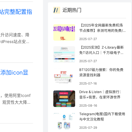
近期热门
速网站完整配置指
【2025年全网最新免费机场
节点推荐】亲测可用的免费/
制是提升访问速度、降
公益机场（持续更新）
2025-07-27
Press站点安装
【2025实测】Z-Library最新
内存缓存系统，实现页
免T访问入口｜千万级电子书
将能够显著提升网
库防封锁访问指南【全网镜像
2025-07-27
al Cache
更新最快】
BT1207磁力搜索：你的免费
中添加icon显
资源查找利器
2025-07-16
Drive & Listen｜虚拟旅行：
标，使用阿里Iconf
音乐+街景，在家环游世界
黑白，观赏性大大降
2025-08-16
件。以下是具体原因
Telegram(电报)国内下载使用
bol模式的SVG文
与中文汉化教程
2025-07-29