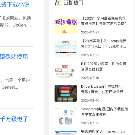
近期热门
免费下载小说
子书的网站，包括
【2025年全网最新免费机场
节点推荐】亲测可用的免费/
书、LibGen、
公益机场（持续更新）
2025-07-27
【2025实测】Z-Library最新
免T访问入口｜千万级电子书
库防封锁访问指南【全网镜像
2025-07-27
址及镜像站使用
更新最快】
BT1207磁力搜索：你的免费
资源查找利器
2025-07-16
书馆一样，也是一个用户
Drive & Listen｜虚拟旅行：
enesi
音乐+街景，在家环游世界
2025-08-16
Telegram(电报)国内下载使用
与中文汉化教程
口｜千万级电子
2025-07-29
安娜的档案 Anna’s Archive