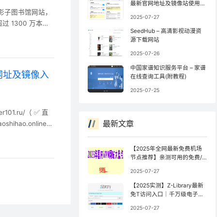
最新官网地址及镜像站使用方
知名的影子图书馆网站，
法
2025-07-27
1300 万本书
SeedHub – 高清影视动漫资
源下载网站
2025-07-26
中国家谱知识服务平台 – 家谱
用网址及镜像入
在线查询工具(附教程)
2025-07-25
r101.ru/（ ✅ 直
最新文章
ihao.online/
zlib.online/
【2025年全网最新免费机场
节点推荐】亲测可用的免费/
公益机场（持续更新）
2025-07-27
【2025实测】Z-Library最新
免T访问入口｜千万级电子书
库防封锁访问指南【全网镜像
2025-07-27
更新最快】