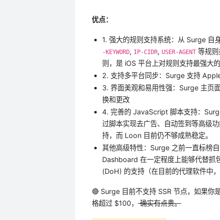
优点：
1. 强大的规则支持系统：从 Surg
,
,
等规则类
-KEYWORD
IP-CIDR
USER-AGENT
则，是 iOS 平台上对规则支持最强大
2. 支持多平台同步：Surge 支持 App
3. 界面美观和易用性强：Surge
换和更改
4. 完善的 JavaScript 脚本支持：
过脚本实现去广告、自动签到等高级功能。
持，而 Loon 目前仍不够成熟稳定。
其他高级特性：Surge 之前一直标榜
Dashboard 在一定程度上能够代替抓包工具
(DoH) 的支持（在目前的代理软件中，只
🔴 Surge 目前不支持 SSR 节点，如果
格超过 $100，
确实有点贵。