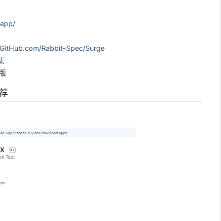
y.app/
GitHub.com/Rabbit-Spec/Surge
集
解版
推荐