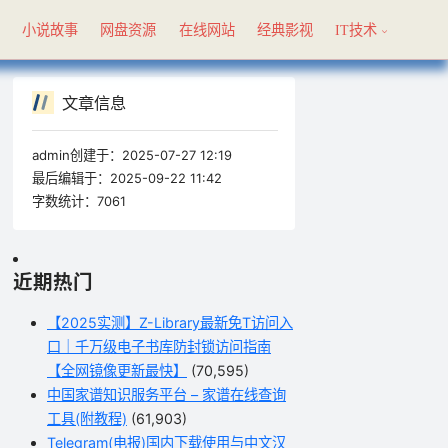
具
小说故事
网盘资源
在线网站
经典影视
IT技术
文章信息
admin创建于：
2025-07-27 12:19
最后编辑于：
2025-09-22 11:42
字数统计：
7061
近期热门
【2025实测】Z-Library最新免T访问入
口｜千万级电子书库防封锁访问指南
【全网镜像更新最快】
(70,595)
中国家谱知识服务平台 – 家谱在线查询
工具(附教程)
(61,903)
Telegram(电报)国内下载使用与中文汉